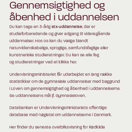
Gennemsigtighed og
åbenhed i uddannelsen
Du kan tage en 3-årig
stx-uddannelse
, der er
studieforberedende og giver adgang til videregående
uddannelser. Hos os kan du vælge blandt
naturvidenskabelige, sproglige, samfundsfaglige eller
kunstneriske studieretninger. Du kan se alle fag
og
studieretninger
ved at klikke her.
Undervisningsministeriet får udarbejdet en lang række
statistikker om de gymnasiale uddannelser med baggrund
i
Loven om gennemsigtighed og åbenhed i uddannelserne
.
Se uddannelsens mål jf.
Gymnasieloven
.
Databanken
er Undervisningsministeriets offentlige
database med nøgletal om uddannelserne i Danmark.
Her finder du seneste overbliksvisning for Rødkilde