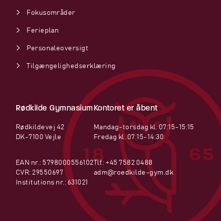
Fokusområder
Ferieplan
Personaleoversigt
Tilgængelighedserklæring
Rødkilde Gymnasium
Kontoret er åbent
Rødkildevej 42
Mandag-torsdag kl. 07:15-15:15
DK-7100 Vejle
Fredag kl. 07:15-14:30
EAN nr.: 5798000556102
Tlf.:
+45 7582 0488
CVR: 29550697
adm@roedkilde-gym.dk
Institutions nr.: 631021