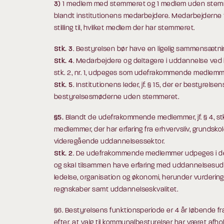
3)
1 medlem med stemmeret og 1 medlem uden stemm
blandt institutionens medarbejdere. Medarbejderne
stilling til, hvilket medlem der har stemmeret.
Stk. 3
. Bestyrelsen bør have en ligelig sammensætn
Stk. 4
. Medarbejdere og deltagere i uddannelse ved i
stk. 2, nr. 1, udpeges som udefrakommende medlemme
Stk. 5
. Institutionens leder, jf. § 15, der er bestyrelse
bestyrelsesmøderne uden stemmeret.
§5.
Blandt de udefrakommende medlemmer, jf. § 4, stk. 
medlemmer, der har erfaring fra erhvervsliv, grundsk
videregående uddannelsessektor.
Stk. 2
. De udefrakommende medlemmer udpeges i de
og skal tilsammen have erfaring med uddannelsesudvik
ledelse, organisation og økonomi, herunder vurderin
regnskaber samt uddannelseskvalitet.
§6. Bestyrelsens funktionsperiode er 4 år løbende f
efter, at valg til kommunalbestyrelser har været afhol