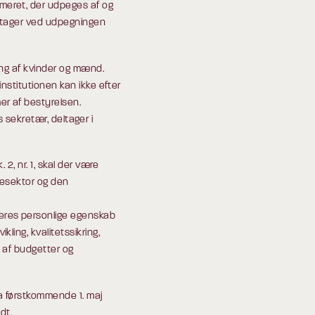
eret, der udpeges af og
 tager ved udpegningen
ing af kvinder og mænd.
nstitutionen kan ikke efter
r af bestyrelsen.
ns sekretær, deltager i
2, nr. 1, skal der være
olesektor og den
res personlige egenskab
ling, kvalitetssikring,
g af budgetter og
ra førstkommende 1. maj
dt.