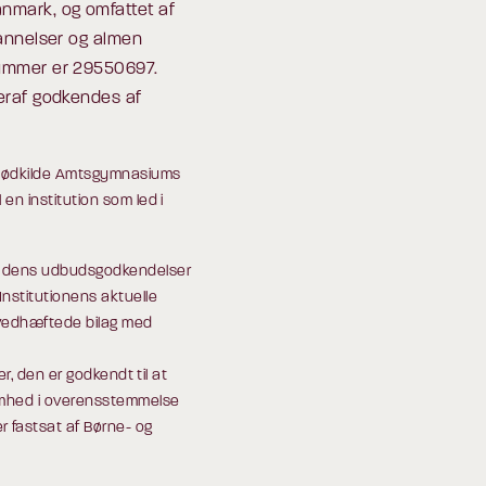
nmark, og omfattet af
annelser og almen
nummer er 29550697.
eraf godkendes af
d Rødkilde Amtsgymnasiums
en institution som led i
ed dens udbudsgodkendelser
nstitutionens aktuelle
 vedhæftede bilag med
er, den er godkendt til at
somhed i overensstemmelse
r fastsat af Børne- og