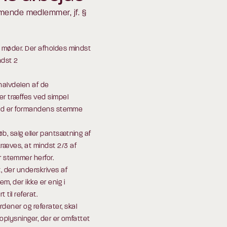
mende medlemmer, jf. §
s møder. Der afholdes mindst
ndst 2
halvdelen af de
er træffes ved simpel
ighed er formandens stemme
b, salg eller pantsætning af
ræves, at mindst 2/3 af
stemmer herfor.
t, der underskrives af
, der ikke er enig i
 til referat.
dener og referater, skal
 oplysninger, der er omfattet