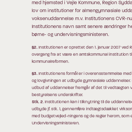
med hjemsted i Vejle Kommune, Region Sydda
lov om institutioner for almengymnasiale udd
voksenuddannelse m.v. Institutionens CVR-
Institutionens navn samt senere ændringer h
børne- og undervisningsministeren.
§2.
Institutionen er oprettet den 1. januar 2007 ve
overgang fra at være en amtskommunal institution til 
kommunalreformen.
§3.
Institutionens formål er i overensstemmelse m
og lovgivningen at udbyde gymnasiale uddannelser. I
udbud af uddannelser fremgår af det til vedtægten
bestyrelsens underskrifter.
Stk. 2
. Institutionen kan i tilknytning til de uddannels
udbyde jf. stk. 1, gennemføre indtægtsdækket virk
med budgetvejled-ningens og de regler herom, som e
Undervisningsministeren.