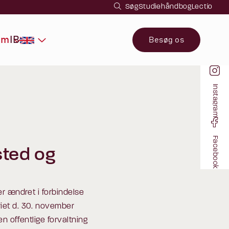
Søg
Studiehåndbog
Lectio
IB
um
Besøg os
Instagram
Facebook
sted og
r ændret i forbindelse
iet d. 30. november
n offentlige forvaltning