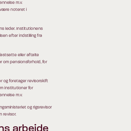
nnelse m.v.
 være noteret i
s leder. Institutionens
n efter indstilling fra
astsatte eller aftalte
r om pensionsforhold, for
r og foretager revisorskift
om institutioner for
nnelse m.v.
gsministeriet og rigsrevisor
 revisor.
ens arbejde