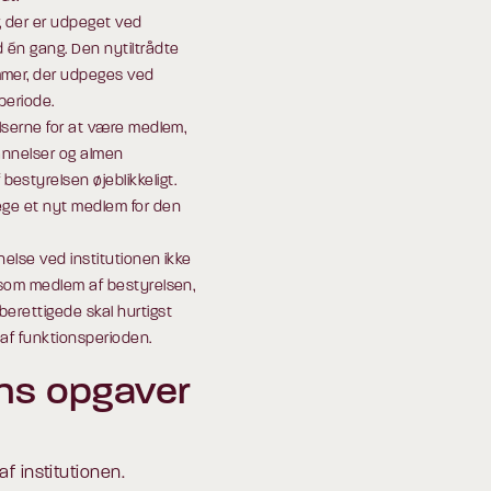
, der er udpeget ved
 én gang. Den nytiltrådte
mmer, der udpeges ved
periode.
lserne for at være medlem,
dannelser og almen
estyrelsen øjeblikkeligt.
ege et nyt medlem for den
nelse ved institutionen ikke
 som medlem af bestyrelsen,
erettigede skal hurtigst
af funktionsperioden.
ens opgaver
f institutionen.