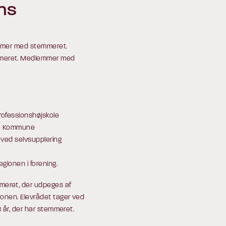
ens
emmer med stemmeret.
mmeret. Medlemmer med
rofessionshøjskole
jle Kommune
 ved selvsupplering
gionen i forening.
eret, der udpeges af
ionen. Elevrådet tager ved
18 år, der har stemmeret.