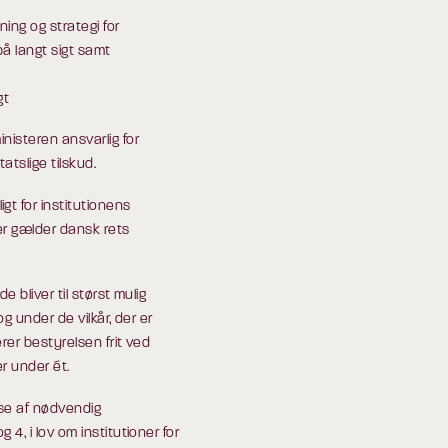
ing og strategi for
på langt sigt samt
gt
nisteren ansvarlig for
tatslige tilskud.
t for institutionens
er gælder dansk rets
e bliver til størst mulig
og under de vilkår, der er
erer bestyrelsen frit ved
r under ét.
lse af nødvendig
 4, i lov om institutioner for