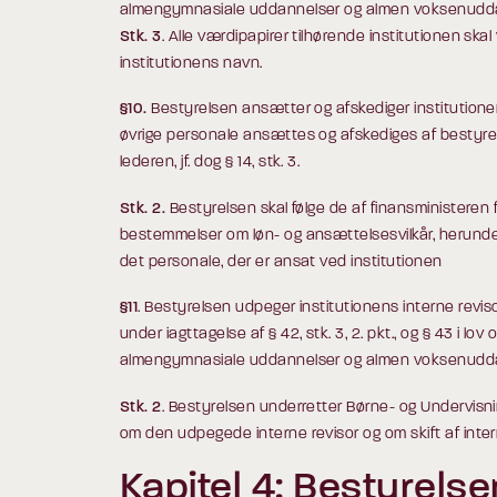
almengymnasiale uddannelser og almen voksenudda
Stk. 3
. Alle værdipapirer tilhørende institutionen skal
institutionens navn.
§10.
Bestyrelsen ansætter og afskediger institutionen
øvrige personale ansættes og afskediges af bestyrelse
lederen, jf. dog § 14, stk. 3.
Stk. 2.
Bestyrelsen skal følge de af finansministeren f
bestemmelser om løn- og ansættelsesvilkår, herunde
det personale, der er ansat ved institutionen
§11
. Bestyrelsen udpeger institutionens interne reviso
under iagttagelse af § 42, stk. 3, 2. pkt., og § 43 i lov 
almengymnasiale uddannelser og almen voksenudda
Stk. 2
. Bestyrelsen underretter Børne- og Undervisnin
om den udpegede interne revisor og om skift af intern
Kapitel 4: Bestyrels