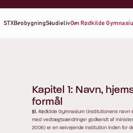
STX
Brobygning
Studieliv
Om Rødkilde Gymnasi
Kapitel 1: Navn, hjem
formål
§1.
Rødkilde Gymnasium (institutionens navn e
med vedtægtsændringer godkendt af minister
2006) er en selvejende institution inden for de