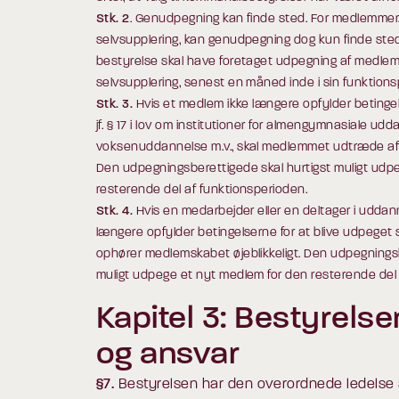
Stk. 2
. Genudpegning kan finde sted. For medlemmer
selvsupplering, kan genudpegning dog kun finde sted
bestyrelse skal have foretaget udpegning af medle
selvsupplering, senest en måned inde i sin funktions
Stk. 3.
Hvis et medlem ikke længere opfylder betinge
jf. § 17 i lov om institutioner for almengymnasiale ud
voksenuddannelse m.v., skal medlemmet udtræde af b
Den udpegningsberettigede skal hurtigst muligt udp
resterende del af funktionsperioden.
Stk. 4.
Hvis en medarbejder eller en deltager i uddan
længere opfylder betingelserne for at blive udpeget
ophører medlemskabet øjeblikkeligt. Den udpegningsb
muligt udpege et nyt medlem for den resterende del 
Kapitel 3: Bestyrels
og ansvar
§7.
Bestyrelsen har den overordnede ledelse a