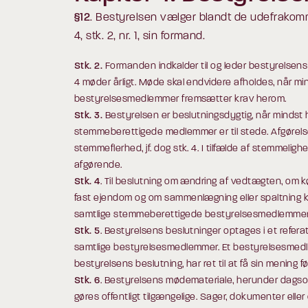
§12
. Bestyrelsen vælger blandt de udefrakom
4, stk. 2, nr. 1, sin formand.
Stk. 2.
Formanden indkalder til og leder bestyrelsen
4 møder årligt. Møde skal endvidere afholdes, når mi
bestyrelsesmedlemmer fremsætter krav herom.
Stk. 3.
Bestyrelsen er beslutningsdygtig, når mindst 
stemmeberettigede medlemmer er til stede. Afgørels
stemmeflerhed, jf. dog stk. 4. I tilfælde af stemmel
afgørende.
Stk. 4
. Til beslutning om ændring af vedtægten, om kø
fast ejendom og om sammenlægning eller spaltning k
samtlige stemmeberettigede bestyrelsesmedlemmer 
Stk. 5
. Bestyrelsens beslutninger optages i et refera
samtlige bestyrelsesmedlemmer. Et bestyrelsesmedlem
bestyrelsens beslutning, har ret til at få sin mening ført
Stk. 6
. Bestyrelsens mødemateriale, herunder dagsor
gøres offentligt tilgængelige. Sager, dokumenter eller