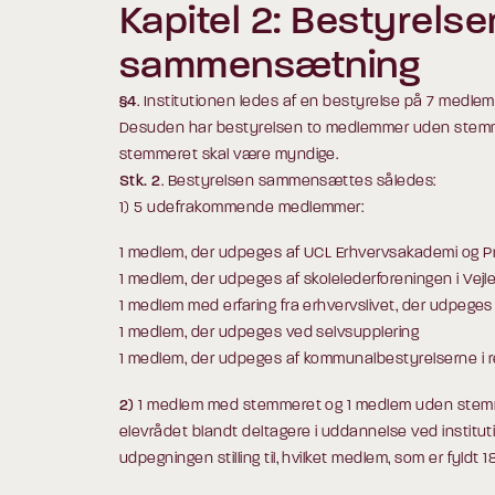
Kapitel 2: Bestyrels
sammensætning
§4
. Institutionen ledes af en bestyrelse på 7 medl
Desuden har bestyrelsen to medlemmer uden ste
stemmeret skal være myndige.
Stk. 2
. Bestyrelsen sammensættes således:
1) 5 udefrakommende medlemmer:
1 medlem, der udpeges af UCL Erhvervsakademi og P
1 medlem, der udpeges af skolelederforeningen i Ve
1 medlem med erfaring fra erhvervslivet, der udpeges
1 medlem, der udpeges ved selvsupplering
1 medlem, der udpeges af kommunalbestyrelserne i re
2)
1 medlem med stemmeret og 1 medlem uden stemm
elevrådet blandt deltagere i uddannelse ved institut
udpegningen stilling til, hvilket medlem, som er fyldt 