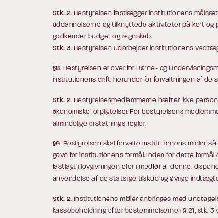
Stk. 2
. Bestyrelsen fastlægger institutionens målsætn
uddannelserne og tilknyttede aktiviteter på kort og 
godkender budget og regnskab.
Stk. 3
. Bestyrelsen udarbejder institutionens vedtæ
§8
. Bestyrelsen er over for Børne- og Undervisningsmi
institutionens drift, herunder for forvaltningen af de s
Stk. 2
. Bestyrelsesmedlemmerne hæfter ikke personlig
økonomiske forpligtelser. For bestyrelsens medlemm
almindelige erstatnings-regler.
§9
. Bestyrelsen skal forvalte institutionens midler, så d
gavn for institutionens formål. Inden for dette formål 
fastlagt i lovgivningen eller i medfør af denne, dispon
anvendelse af de statslige tilskud og øvrige indtægte
Stk. 2
. Institutionens midler anbringes med undtage
kassebeholdning efter bestemmelserne i § 21, stk. 3 og