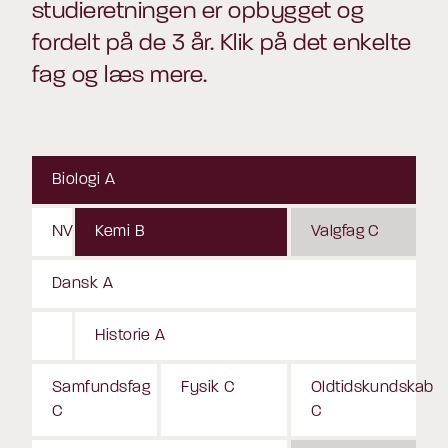
studieretningen er opbygget og
fordelt på de 3 år. Klik på det enkelte
fag og læs mere.
Biologi A
NV
Kemi B
Valgfag C
Dansk A
Historie A
Samfundsfag
Fysik C
Oldtidskundskab
C
C