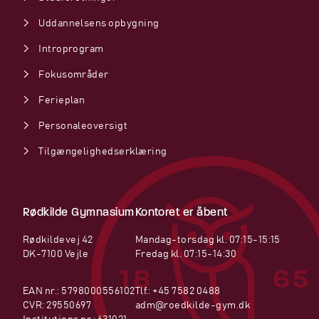
Uddannelsens opbygning
Introprogram
Fokusområder
Ferieplan
Personaleoversigt
Tilgængelighedserklæring
Rødkilde Gymnasium
Kontoret er åbent
Rødkildevej 42
Mandag-torsdag kl. 07:15-15:15
DK-7100 Vejle
Fredag kl. 07:15-14:30
EAN nr.: 5798000556102
Tlf.:
+45 7582 0488
CVR: 29550697
adm@roedkilde-gym.dk