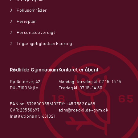
Fokusområder
Ferieplan
Personaleoversigt
Tilgængelighedserklæring
Rødkilde Gymnasium
Kontoret er åbent
Rødkildevej 42
Mandag-torsdag kl. 07:15-15:15
DK-7100 Vejle
Fredag kl. 07:15-14:30
EAN nr.: 5798000556102
Tlf.:
+45 7582 0488
CVR: 29550697
adm@roedkilde-gym.dk
Institutions nr.: 631021