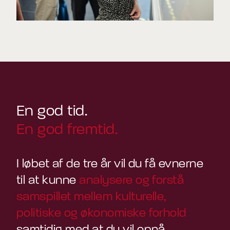
En god tid.
En god fremtid.
I løbet af de tre år vil du få evnerne
til at kunne
analysere og forstå
samspillet mellem kulturelle,
politiske og økonomiske forhold
samtidig med at du vil opnå