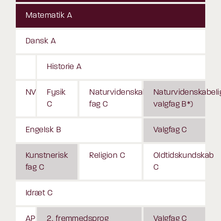
Matematik A
Dansk A
Historie A
NV
Fysik
Naturvidenskabeligt
Naturvidenskabeli
C
fag C
valgfag B*)
Engelsk B
Valgfag C
Kunstnerisk
Religion C
Oldtidskundskab
fag C
C
Idræt C
AP
2. fremmedsprog
Valgfag C